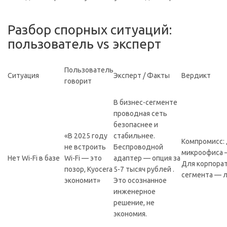
Разбор спорных ситуаций:
пользователь vs эксперт
Пользователь
Ситуация
Эксперт / Факты
Вердикт
говорит
В бизнес-сегменте
проводная сеть
безопаснее и
«В 2025 году
стабильнее.
Компромисс: 
не встроить
Беспроводной
микроофиса 
Нет Wi-Fi в базе
Wi-Fi — это
адаптер — опция за
Для корпора
позор, Kyocera
5-7 тысяч рублей .
сегмента — л
экономит»
Это осознанное
инженерное
решение, не
экономия.