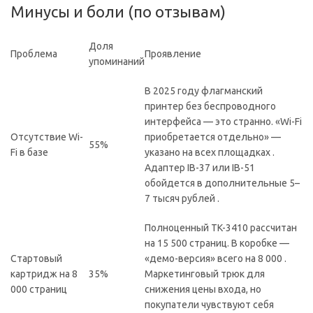
Минусы и боли (по отзывам)
Доля
Проблема
Проявление
упоминаний
В 2025 году флагманский
принтер без беспроводного
интерфейса — это странно. «Wi-Fi
Отсутствие Wi-
приобретается отдельно» —
55%
Fi в базе
указано на всех площадках .
Адаптер IB-37 или IB-51
обойдется в дополнительные 5–
7 тысяч рублей .
Полноценный TK-3410 рассчитан
на 15 500 страниц. В коробке —
Стартовый
«демо-версия» всего на 8 000 .
картридж на 8
35%
Маркетинговый трюк для
000 страниц
снижения цены входа, но
покупатели чувствуют себя