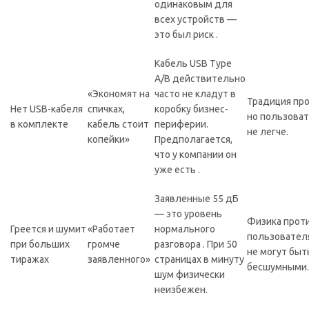
одинаковым для
всех устройств —
это был риск .
Кабель USB Type
A/B действительно
«Экономят на
часто не кладут в
Традиция пр
Нет USB-кабеля
спичках,
коробку бизнес-
но пользоват
в комплекте
кабель стоит
периферии.
не легче.
копейки»
Предполагается,
что у компании он
уже есть .
Заявленные 55 дБ
— это уровень
Физика прот
Греется и шумит
«Работает
нормального
пользователя
при больших
громче
разговора . При 50
не могут быт
тиражах
заявленного»
страницах в минуту
бесшумными.
шум физически
неизбежен.