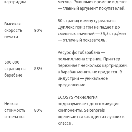
картриджа
месяца . Экономия времени и денег
— главный аргумент покупателей.
50 страниц в минуту реальны.
Высокая
Дуплекс при этом не падает до
скорость
90%
смешных значений — 35,5 стр./мин
печати
— отличный показатель .
Ресурс фотобарабана —
полмиллиона страниц. Принтер
500 000
переживет несколько картриджей,
страниц на
85%
а барабан менять не придется . В
барабане
индустрии — уникальное
предложение.
ECOSYS-технология
Низкая
подразумевает долгоживущие
стоимость
80%
компоненты. Seitenpreis
отпечатка
оценивается как один из лучших в
классе .