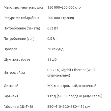
Макс. месячная нагрузка
150 000–200 000 стр.
Ресурс фотобарабана
500 000 страниц
Потребление (печать)
652 Вт
Потребление (сон)
0,5 Вт
Прогрев
20 секунд
Шум при работе
55 дБ
USB 2.0, Gigabit Ethernet (Wi-Fi —
Интерфейсы
опционально)
Дисплей
ЖК, монохромный, кнопочный
Гарантия
1 год (в РФ), 2 года (в ряде стран)
Габариты (Ш×Г×В)
380–410×320×380–416 мм