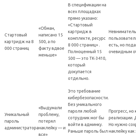
В спецификации на
всех площадках
прямо указано:
«Стартовый
«Обман,
картридж в
Невниматель
Стартовый
написано 15
комплекте, ресурс
пользовател
картридж на 8
500, а по
8 000 страниц» .
есть, но под
000 страниц
факту вдвое
Полноценный 15
очевидным о
меньше»
500 — это TK-3410,
который
докупается
отдельно.
Это требование
кибербезопасности.
Без уникального
«Выдумали
пароля любой
Прогресс, но 
Уникальный
проблему,
сотрудник мог бы
реализации. Д
пароль
потерял
войти в админку.
Но нужно сох
администратора
наклейку — и
Раньше пароль был
наклейку как 
все»