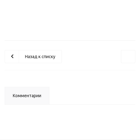
Принтер Kyocera ECOSYS РА5000x (110C0X3NL0)
Назад к списку
Комментарии