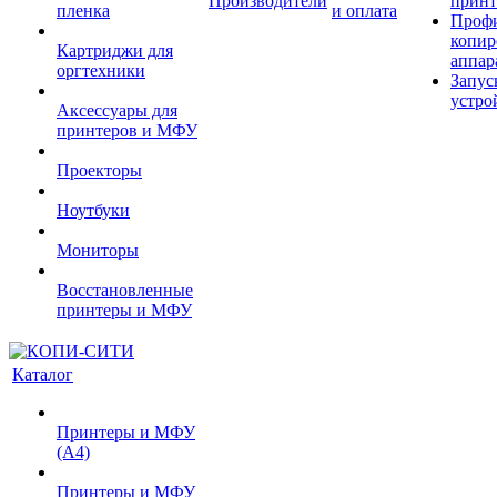
Производители
принт
пленка
и оплата
Проф
копир
Картриджи для
аппар
оргтехники
Запус
устро
Аксессуары для
принтеров и МФУ
Проекторы
Ноутбуки
Мониторы
Восстановленные
принтеры и МФУ
Каталог
Принтеры и МФУ
(А4)
Принтеры и МФУ