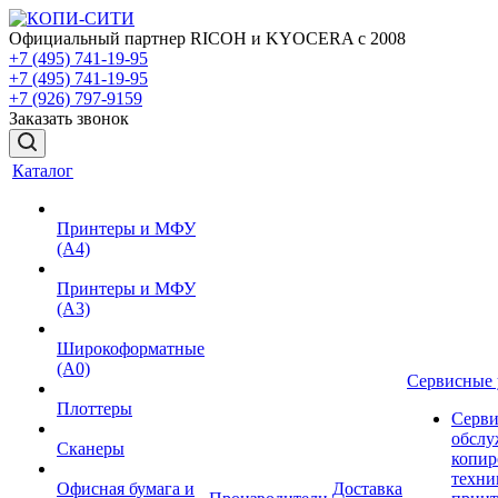
Официальный партнер RICOH и KYOCERA с 2008
+7 (495) 741-19-95
+7 (495) 741-19-95
+7 (926) 797-9159
Заказать звонок
Каталог
Принтеры и МФУ
(А4)
Принтеры и МФУ
(А3)
Широкоформатные
(А0)
Сервисные 
Плоттеры
Серви
обслу
Сканеры
копир
техни
Офисная бумага и
Доставка