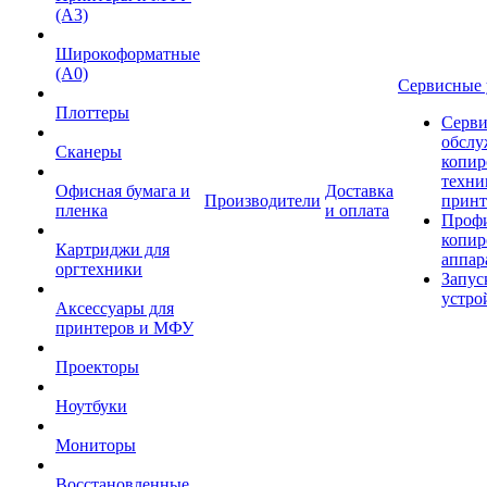
(А3)
Широкоформатные
(А0)
Сервисные 
Плоттеры
Серви
обслу
Сканеры
копир
техни
Офисная бумага и
Доставка
Производители
принт
пленка
и оплата
Проф
копир
Картриджи для
аппар
оргтехники
Запус
устро
Аксессуары для
принтеров и МФУ
Проекторы
Ноутбуки
Мониторы
Восстановленные