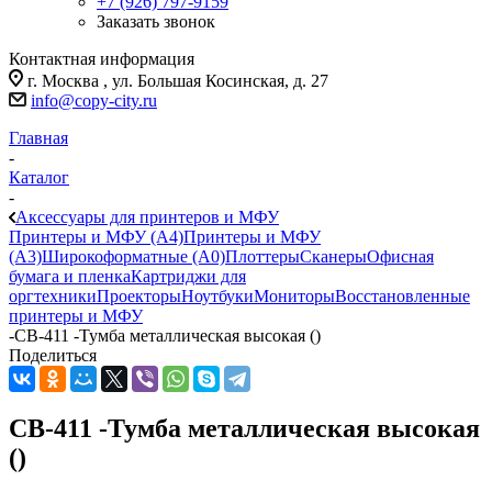
+7 (926) 797-9159
Заказать звонок
Контактная информация
г. Москва , ул. Большая Косинская, д. 27
info@copy-city.ru
Главная
-
Каталог
-
Аксессуары для принтеров и МФУ
Принтеры и МФУ (А4)
Принтеры и МФУ
(А3)
Широкоформатные (А0)
Плоттеры
Сканеры
Офисная
бумага и пленка
Картриджи для
оргтехники
Проекторы
Ноутбуки
Мониторы
Восстановленные
принтеры и МФУ
-
CB-411 -Тумба металлическая высокая ()
Поделиться
CB-411 -Тумба металлическая высокая
()