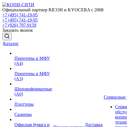
Официальный партнер RICOH и KYOCERA с 2008
+7 (495) 741-19-95
+7 (495) 741-19-95
+7 (926) 797-9159
Заказать звонок
Каталог
Принтеры и МФУ
(А4)
Принтеры и МФУ
(А3)
Широкоформатные
(А0)
Сервисные 
Плоттеры
Серви
обслу
Сканеры
копир
техни
Офисная бумага и
Доставка