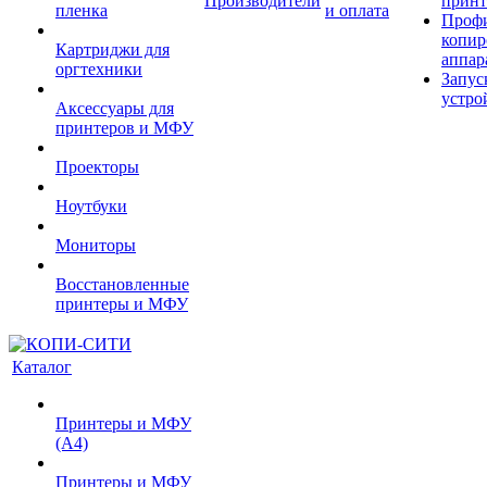
Производители
принт
пленка
и оплата
Проф
копир
Картриджи для
аппар
оргтехники
Запус
устро
Аксессуары для
принтеров и МФУ
Проекторы
Ноутбуки
Мониторы
Восстановленные
принтеры и МФУ
Каталог
Принтеры и МФУ
(А4)
Принтеры и МФУ