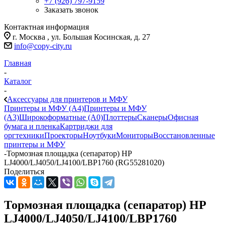
+7 (926) 797-9159
Заказать звонок
Контактная информация
г. Москва , ул. Большая Косинская, д. 27
info@copy-city.ru
Главная
-
Каталог
-
Аксессуары для принтеров и МФУ
Принтеры и МФУ (А4)
Принтеры и МФУ
(А3)
Широкоформатные (А0)
Плоттеры
Сканеры
Офисная
бумага и пленка
Картриджи для
оргтехники
Проекторы
Ноутбуки
Мониторы
Восстановленные
принтеры и МФУ
-
Тормозная площадка (сепаратор) HP
LJ4000/LJ4050/LJ4100/LBP1760 (RG55281020)
Поделиться
Тормозная площадка (сепаратор) HP
LJ4000/LJ4050/LJ4100/LBP1760