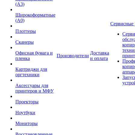
(А3)
Широкоформатные
(А0)
Сервисные 
Плоттеры
Серви
обслу
Сканеры
копир
техни
Офисная бумага и
Доставка
Производители
принт
пленка
и оплата
Проф
копир
Картриджи для
аппар
оргтехники
Запус
устро
Аксессуары для
принтеров и МФУ
Проекторы
Ноутбуки
Мониторы
Восстановленные