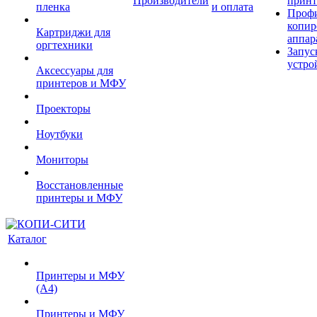
Производители
принт
пленка
и оплата
Проф
копир
Картриджи для
аппар
оргтехники
Запус
устро
Аксессуары для
принтеров и МФУ
Проекторы
Ноутбуки
Мониторы
Восстановленные
принтеры и МФУ
Каталог
Принтеры и МФУ
(А4)
Принтеры и МФУ