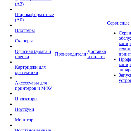
(А3)
Широкоформатные
(А0)
Сервисные 
Плоттеры
Серви
обслу
Сканеры
копир
техни
Офисная бумага и
Доставка
Производители
принт
пленка
и оплата
Проф
копир
Картриджи для
аппар
оргтехники
Запус
устро
Аксессуары для
принтеров и МФУ
Проекторы
Ноутбуки
Мониторы
Восстановленные