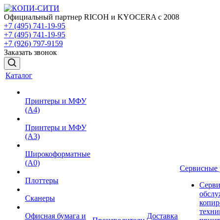
Официальный партнер RICOH и KYOCERA с 2008
+7 (495) 741-19-95
+7 (495) 741-19-95
+7 (926) 797-9159
Заказать звонок
Каталог
Принтеры и МФУ
(А4)
Принтеры и МФУ
(А3)
Широкоформатные
(А0)
Сервисные 
Плоттеры
Серви
обслу
Сканеры
копир
техни
Офисная бумага и
Доставка