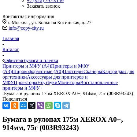
+7 (926) 797-9159
Заказать звонок
Контактная информация
г. Москва , ул. Большая Косинская, д. 27
info@copy-city.ru
Главная
-
Каталог
-
Офисная бумага и пленка
Принтеры и МФУ (А4)
Принтеры и МФУ
(А3)
Широкоформатные (А0)
Плоттеры
Сканеры
Картриджи для
оргтехники
Аксессуары для принтеров и
МФУ
Проекторы
Ноутбуки
Мониторы
Восстановленные
принтеры и МФУ
-
Бумага в рулонах 175м XEROX A0+, 914мм, 75г (003R93243)
Поделиться
Бумага в рулонах 175м XEROX A0+,
914мм, 75г (003R93243)