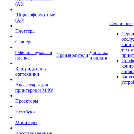
(А3)
Широкоформатные
(А0)
Сервисные 
Плоттеры
Серви
обслу
Сканеры
копир
техни
Офисная бумага и
Доставка
Производители
принт
пленка
и оплата
Проф
копир
Картриджи для
аппар
оргтехники
Запус
устро
Аксессуары для
принтеров и МФУ
Проекторы
Ноутбуки
Мониторы
Восстановленные