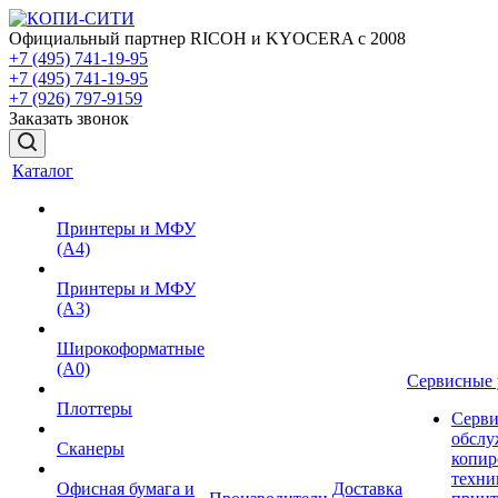
Официальный партнер RICOH и KYOCERA с 2008
+7 (495) 741-19-95
+7 (495) 741-19-95
+7 (926) 797-9159
Заказать звонок
Каталог
Принтеры и МФУ
(А4)
Принтеры и МФУ
(А3)
Широкоформатные
(А0)
Сервисные 
Плоттеры
Серви
обслу
Сканеры
копир
техни
Офисная бумага и
Доставка