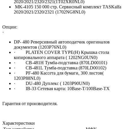
2020/2021/2320/2321(1T02XR0NL0)
MK-4105 150 000 стр. Сервисный комплект TASKalfa
2020/2021/2320/2321 (1702NG8NL0)
Опции:
·
DP- 480 Реверсивный автоподатчик оригиналов
документов (1203P76NL0)
· PLATEN COVER TYPE(H) Крышка стола
копировального аппарата ( 1202NG0UN0)
· CB-481H Тумба-подставка (870LD00101)
· CB-481L Тумба-подставка (870LD00102)
· PF-480 Кассета для бумаги, 300 листов(
1203P88NL0)
· DU-480 Дуплекс ( 1203P90UN0)
· IB-33 Сетевая карта: 10Base-T/100Base-TX
Гарантия от производителя.
Характеристики