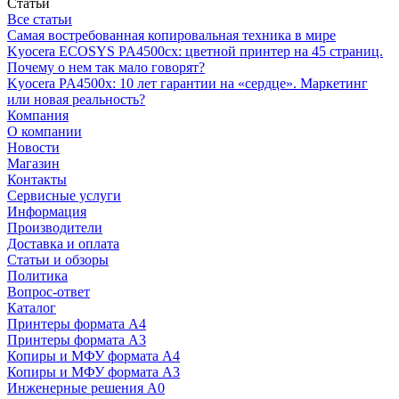
Статьи
Все статьи
Самая востребованная копировальная техника в мире
Kyocera ECOSYS PA4500cx: цветной принтер на 45 страниц.
Почему о нем так мало говорят?
Kyocera PA4500x: 10 лет гарантии на «сердце». Маркетинг
или новая реальность?
Компания
О компании
Новости
Магазин
Контакты
Сервисные услуги
Информация
Производители
Доставка и оплата
Статьи и обзоры
Политика
Вопрос-ответ
Каталог
Принтеры формата А4
Принтеры формата А3
Копиры и МФУ формата А4
Копиры и МФУ формата А3
Инженерные решения А0