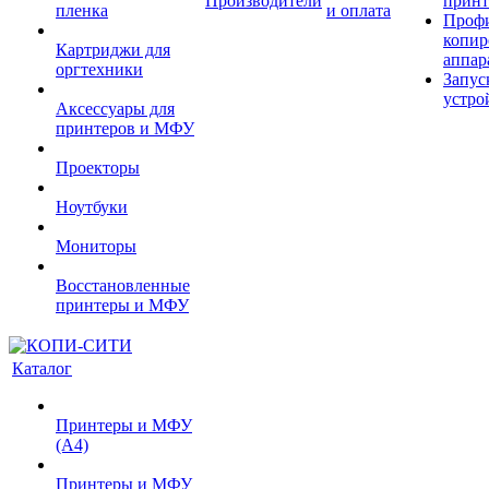
Производители
принт
пленка
и оплата
Проф
копир
Картриджи для
аппар
оргтехники
Запус
устро
Аксессуары для
принтеров и МФУ
Проекторы
Ноутбуки
Мониторы
Восстановленные
принтеры и МФУ
Каталог
Принтеры и МФУ
(А4)
Принтеры и МФУ