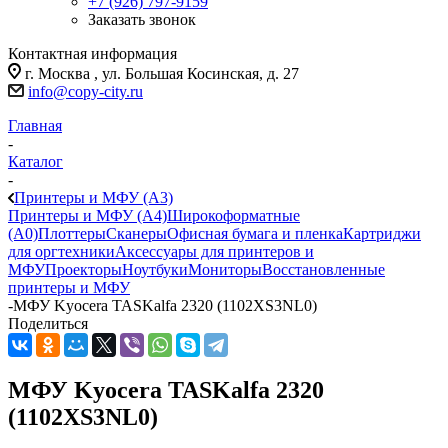
+7 (926) 797-9159
Заказать звонок
Контактная информация
г. Москва , ул. Большая Косинская, д. 27
info@copy-city.ru
Главная
-
Каталог
-
Принтеры и МФУ (А3)
Принтеры и МФУ (А4)
Широкоформатные
(А0)
Плоттеры
Сканеры
Офисная бумага и пленка
Картриджи
для оргтехники
Аксессуары для принтеров и
МФУ
Проекторы
Ноутбуки
Мониторы
Восстановленные
принтеры и МФУ
-
МФУ Kyocera TASKalfa 2320 (1102XS3NL0)
Поделиться
МФУ Kyocera TASKalfa 2320
(1102XS3NL0)