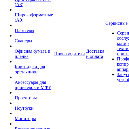
(А3)
Широкоформатные
(А0)
Сервисные 
Плоттеры
Серви
обслу
Сканеры
копир
техни
Офисная бумага и
Доставка
Производители
принт
пленка
и оплата
Проф
копир
Картриджи для
аппар
оргтехники
Запус
устро
Аксессуары для
принтеров и МФУ
Проекторы
Ноутбуки
Мониторы
Восстановленные