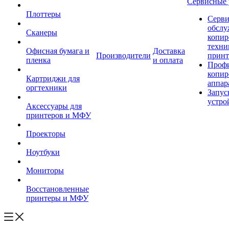
Сервисные 
Плоттеры
Серви
обслу
Сканеры
копир
техни
Офисная бумага и
Доставка
Производители
принт
пленка
и оплата
Проф
копир
Картриджи для
аппар
оргтехники
Запус
устро
Аксессуары для
принтеров и МФУ
Проекторы
Ноутбуки
Мониторы
Восстановленные
принтеры и МФУ