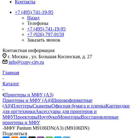
Контакты
+7 (495) 741-19-95
Назад
Телефоны
+7 (495) 741-19-95
+7 (926) 797-9159
Заказать звонок
Контактная информация
г. Москва , ул. Большая Косинская, д. 27
info@copy-city.ru
Главная
-
Каталог
-
Принтеры и МФУ (А3)
Принтеры и МФУ (А4)
Широкоформатные
(А0)
Плоттеры
Сканеры
Офисная бумага и пленка
Картриджи
для оргтехники
Аксессуары для принтеров и
МФУ
Проекторы
Ноутбуки
Мониторы
Восстановленные
принтеры и МФУ
-
МФУ Pantum M9106DN(А3) (M9106DN)
Поделиться