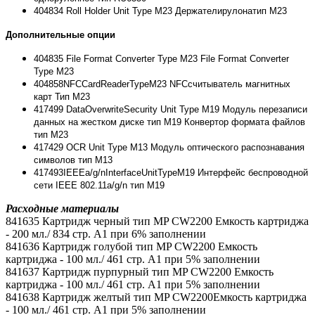
404834
Roll Holder Unit Type M23
Держатели
рулона
тип
M23
Дополнительные опции
404835
File Format Converter Type M23 File Format Converter
Type M23
404858
NFC
Card
Reader
Type
M
23
NFC
считыватель магнитных
карт Тип М23
417499
DataOverwriteSecurity Unit Type M19 Модуль перезаписи
данных на жестком диске тип M19 Конвертор формата файлов
тип М23
417429
OCR Unit Type M13 Модуль оптического распознавания
символов тип M13
417493
IEEE
a
/
g
/
n
Interface
Unit
Type
M
19 Интерфейс беспроводной
сети IEEE 802.11a/g/n тип M19
Расходные материалы
841635 Картридж черный тип MP CW2200 Емкость картриджа
- 200 мл./ 834 стр. А1 при 6% заполнении
841636 Картридж голубой тип MP CW2200 Емкость
картриджа - 100 мл./ 461 стр. А1 при 5% заполнении
841637 Картридж пурпурный тип MP CW2200 Емкость
картриджа - 100 мл./ 461 стр. А1 при 5% заполнении
841638 Картридж желтый тип MP CW2200Емкость картриджа
- 100 мл./ 461 стр. А1 при 5% заполнении