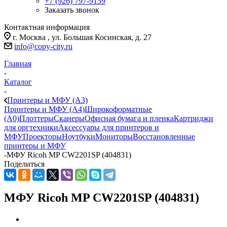
+7 (926) 797-9159
Заказать звонок
Контактная информация
г. Москва , ул. Большая Косинская, д. 27
info@copy-city.ru
Главная
-
Каталог
-
Принтеры и МФУ (А3)
Принтеры и МФУ (А4)
Широкоформатные
(А0)
Плоттеры
Сканеры
Офисная бумага и пленка
Картриджи
для оргтехники
Аксессуары для принтеров и
МФУ
Проекторы
Ноутбуки
Мониторы
Восстановленные
принтеры и МФУ
-
МФУ Ricoh MP CW2201SP (404831)
Поделиться
МФУ Ricoh MP CW2201SP (404831)