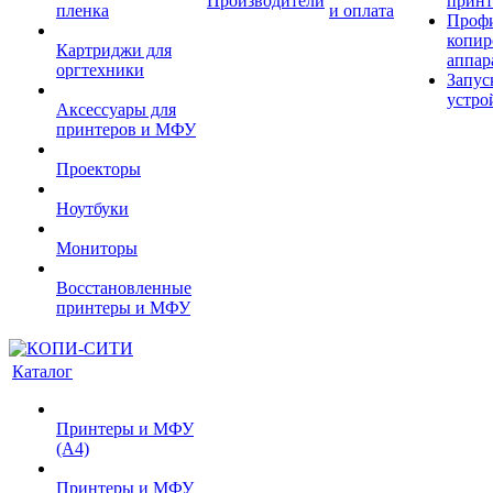
Производители
принт
пленка
и оплата
Проф
копир
Картриджи для
аппар
оргтехники
Запус
устро
Аксессуары для
принтеров и МФУ
Проекторы
Ноутбуки
Мониторы
Восстановленные
принтеры и МФУ
Каталог
Принтеры и МФУ
(А4)
Принтеры и МФУ