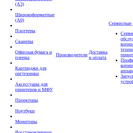
(А3)
Широкоформатные
(А0)
Сервисные 
Плоттеры
Серви
обслу
Сканеры
копир
техни
Офисная бумага и
Доставка
Производители
принт
пленка
и оплата
Проф
копир
Картриджи для
аппар
оргтехники
Запус
устро
Аксессуары для
принтеров и МФУ
Проекторы
Ноутбуки
Мониторы
Восстановленные