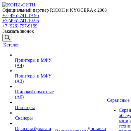
Официальный партнер RICOH и KYOCERA с 2008
+7 (495) 741-19-95
+7 (495) 741-19-95
+7 (926) 797-9159
Заказать звонок
Каталог
Принтеры и МФУ
(А4)
Принтеры и МФУ
(А3)
Широкоформатные
(А0)
Сервисные 
Плоттеры
Серви
обслу
Сканеры
копир
техни
Офисная бумага и
Доставка