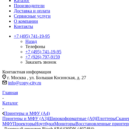
Каталог
Производители
Доставка и оплата
Сервисные услуги
О компании
Контакты
+7 (495) 741-19-95
Назад
Телефоны
+7 (495) 741-19-95
+7 (926) 797-9159
Заказать звонок
Контактная информация
г. Москва , ул. Большая Косинская, д. 27
info@copy-city.ru
Главная
-
Каталог
-
Принтеры и МФУ (А4)
Принтеры и МФУ (А3)
Широкоформатные (А0)
Плоттеры
Скане
МФУ
Проекторы
Ноутбуки
Мониторы
Восстановленные принте
-
Лазерный принтер Ricoh SP 6430DN (407484)