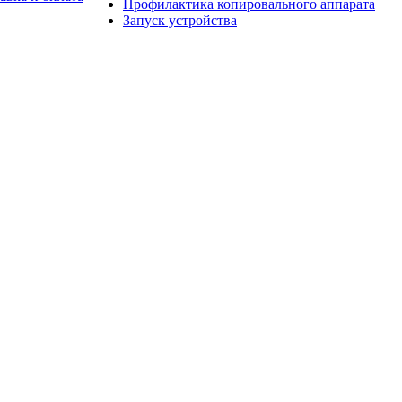
Профилактика копировального аппарата
Запуск устройства