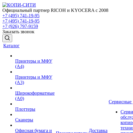
Официальный партнер RICOH и KYOCERA с 2008
+7 (495) 741-19-95
+7 (495) 741-19-95
+7 (926) 797-9159
Заказать звонок
Каталог
Принтеры и МФУ
(А4)
Принтеры и МФУ
(А3)
Широкоформатные
(А0)
Сервисные 
Плоттеры
Серви
обслу
Сканеры
копир
техни
Офисная бумага и
Доставка