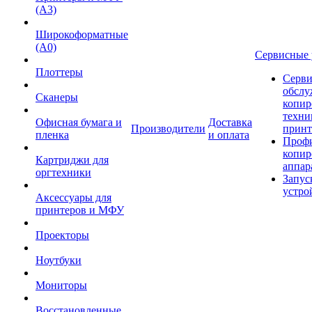
(А3)
Широкоформатные
(А0)
Сервисные 
Плоттеры
Серви
обслу
Сканеры
копир
техни
Офисная бумага и
Доставка
Производители
принт
пленка
и оплата
Проф
копир
Картриджи для
аппар
оргтехники
Запус
устро
Аксессуары для
принтеров и МФУ
Проекторы
Ноутбуки
Мониторы
Восстановленные