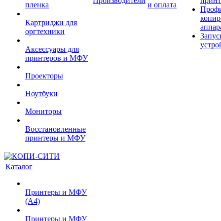
Производители
принт
пленка
и оплата
Проф
копир
Картриджи для
аппар
оргтехники
Запус
устро
Аксессуары для
принтеров и МФУ
Проекторы
Ноутбуки
Мониторы
Восстановленные
принтеры и МФУ
Каталог
Принтеры и МФУ
(А4)
Принтеры и МФУ