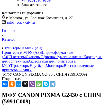
+7 (926) 797-9159
Заказать звонок
Контактная информация
г. Москва , ул. Большая Косинская, д. 27
info@copy-city.ru
Главная
-
Каталог
-
Принтеры и МФУ (А4)
Принтеры и МФУ (А3)
Широкоформатные
(А0)
Плоттеры
Сканеры
Офисная бумага и пленка
Картриджи
для оргтехники
Аксессуары для принтеров и
МФУ
Проекторы
Ноутбуки
Мониторы
Восстановленные
принтеры и МФУ
-
МФУ CANON PIXMA G2430 с СНПЧ (5991C009)
Поделиться
МФУ CANON PIXMA G2430 с СНПЧ
(5991C009)