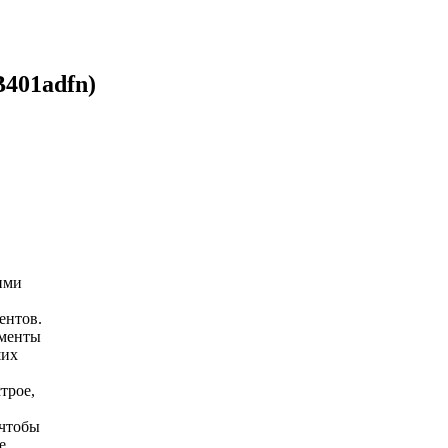
401adfn)
ими
ентов.
ументы
ших
трое,
 чтобы
е