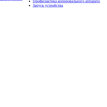
Профилактика копировального аппарата
Запуск устройства