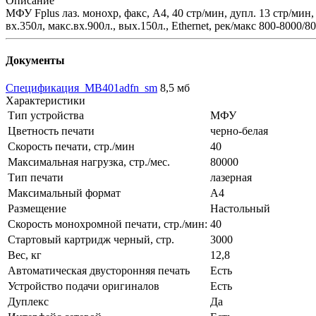
Описание
МФУ Fplus лаз. монохр, факс, A4, 40 стр/мин, дупл. 13 стр/мин, 
вх.350л, макс.вх.900л., вых.150л., Ethernet, рек/макс 800-8000/8
Документы
Спецификация_MB401adfn_sm
8,5 мб
Характеристики
Тип устройства
МФУ
Цветность печати
черно-белая
Скорость печати, стр./мин
40
Максимальная нагрузка, стр./мес.
80000
Тип печати
лазерная
Максимальный формат
А4
Размещение
Настольный
Скорость монохромной печати, стр./мин:
40
Стартовый картридж черный, стр.
3000
Вес, кг
12,8
Автоматическая двусторонняя печать
Есть
Устройство подачи оригиналов
Есть
Дуплекс
Да