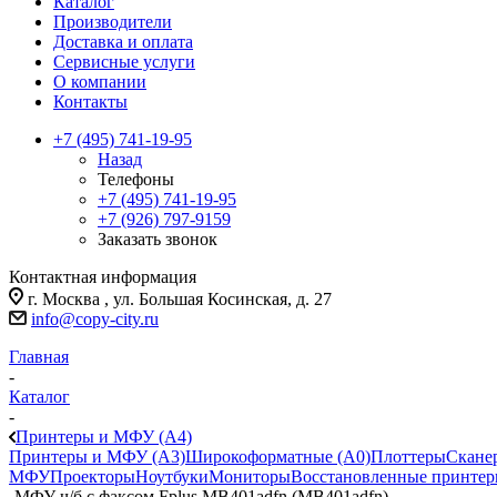
Каталог
Производители
Доставка и оплата
Сервисные услуги
О компании
Контакты
+7 (495) 741-19-95
Назад
Телефоны
+7 (495) 741-19-95
+7 (926) 797-9159
Заказать звонок
Контактная информация
г. Москва , ул. Большая Косинская, д. 27
info@copy-city.ru
Главная
-
Каталог
-
Принтеры и МФУ (А4)
Принтеры и МФУ (А3)
Широкоформатные (А0)
Плоттеры
Скане
МФУ
Проекторы
Ноутбуки
Мониторы
Восстановленные принте
-
МФУ ч/б с факсом Fplus MB401adfn (MB401adfn)