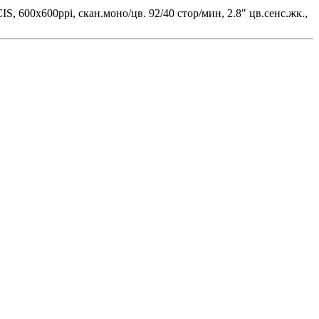
IS, 600x600ppi, скан.моно/цв. 92/40 стор/мин, 2.8" цв.сенс.жк.,