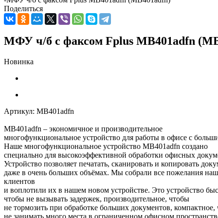
Поделиться
МФУ ч/б с факсом Fplus MB401adfn (MB
Новинка
Артикул:
MB401adfn
MB401adfn – экономичное и производительное
многофункциональное устройство для работы в офисе с больш
Наше многофункциональное устройство MB401adfn создано
специально для высокоэффективной обработки офисных докум
Устройство позволяет печатать, сканировать и копировать док
даже в очень больших объёмах. Мы собрали все пожелания на
клиентов
и воплотили их в нашем новом устройстве. Это устройство быс
чтобы не вызывать задержек, производительное, чтобы
не тормозить при обработке больших документов, компактное,
не занимать много места в ограниченном офисном пространств