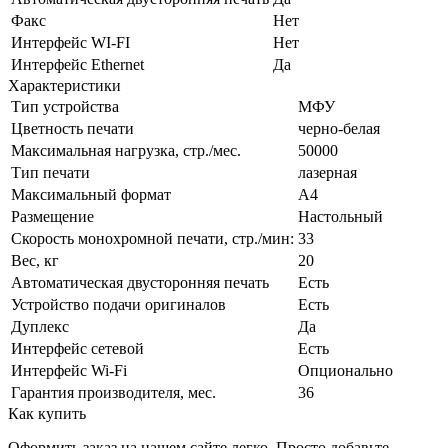
Факс
Нет
Интерфейс WI-FI
Нет
Интерфейс Ethernet
Да
Характеристики
Тип устройства
МФУ
Цветность печати
черно-белая
Максимальная нагрузка, стр./мес.
50000
Тип печати
лазерная
Максимальный формат
А4
Размещение
Настольный
Скорость монохромной печати, стр./мин:
33
Вес, кг
20
Автоматическая двусторонняя печать
Есть
Устройство подачи оригиналов
Есть
Дуплекс
Да
Интерфейс сетевой
Есть
Интерфейс Wi-Fi
Опционально
Гарантия производителя, мес.
36
Как купить
Оформить заказ на нашем сайте легко. Просто добавьте