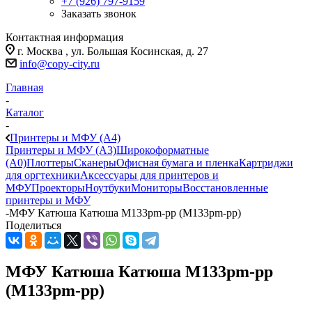
+7 (926) 797-9159
Заказать звонок
Контактная информация
г. Москва , ул. Большая Косинская, д. 27
info@copy-city.ru
Главная
-
Каталог
-
Принтеры и МФУ (А4)
Принтеры и МФУ (А3)
Широкоформатные
(А0)
Плоттеры
Сканеры
Офисная бумага и пленка
Картриджи
для оргтехники
Аксессуары для принтеров и
МФУ
Проекторы
Ноутбуки
Мониторы
Восстановленные
принтеры и МФУ
-
МФУ Катюша Катюша M133pm-pp (M133pm-pp)
Поделиться
МФУ Катюша Катюша M133pm-pp
(M133pm-pp)