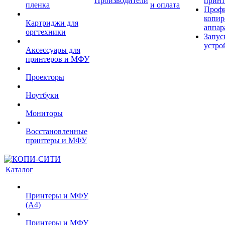
Производители
принт
пленка
и оплата
Проф
копир
Картриджи для
аппар
оргтехники
Запус
устро
Аксессуары для
принтеров и МФУ
Проекторы
Ноутбуки
Мониторы
Восстановленные
принтеры и МФУ
Каталог
Принтеры и МФУ
(А4)
Принтеры и МФУ