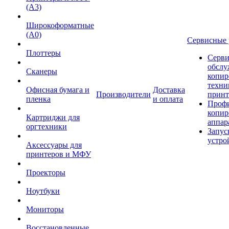
(А3)
Широкоформатные
(А0)
Сервисные 
Плоттеры
Серви
обслу
Сканеры
копир
техни
Офисная бумага и
Доставка
Производители
принт
пленка
и оплата
Проф
копир
Картриджи для
аппар
оргтехники
Запус
устро
Аксессуары для
принтеров и МФУ
Проекторы
Ноутбуки
Мониторы
Восстановленные