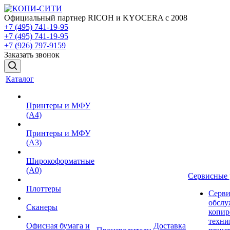
Официальный партнер RICOH и KYOCERA с 2008
+7 (495) 741-19-95
+7 (495) 741-19-95
+7 (926) 797-9159
Заказать звонок
Каталог
Принтеры и МФУ
(А4)
Принтеры и МФУ
(А3)
Широкоформатные
(А0)
Сервисные 
Плоттеры
Серви
обслу
Сканеры
копир
техни
Офисная бумага и
Доставка