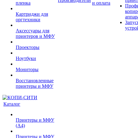
Производители
принт
пленка
и оплата
Проф
копир
Картриджи для
аппар
оргтехники
Запус
устро
Аксессуары для
принтеров и МФУ
Проекторы
Ноутбуки
Мониторы
Восстановленные
принтеры и МФУ
Каталог
Принтеры и МФУ
(А4)
Принтеры и МФУ