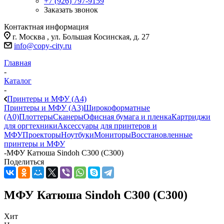
+7 (926) 797-9159
Заказать звонок
Контактная информация
г. Москва , ул. Большая Косинская, д. 27
info@copy-city.ru
Главная
-
Каталог
-
Принтеры и МФУ (А4)
Принтеры и МФУ (А3)
Широкоформатные
(А0)
Плоттеры
Сканеры
Офисная бумага и пленка
Картриджи
для оргтехники
Аксессуары для принтеров и
МФУ
Проекторы
Ноутбуки
Мониторы
Восстановленные
принтеры и МФУ
-
МФУ Катюша Sindoh C300 (C300)
Поделиться
МФУ Катюша Sindoh C300 (C300)
Хит