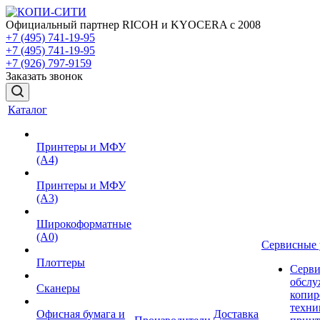
Официальный партнер RICOH и KYOCERA с 2008
+7 (495) 741-19-95
+7 (495) 741-19-95
+7 (926) 797-9159
Заказать звонок
Каталог
Принтеры и МФУ
(А4)
Принтеры и МФУ
(А3)
Широкоформатные
(А0)
Сервисные 
Плоттеры
Серви
обслу
Сканеры
копир
техни
Офисная бумага и
Доставка