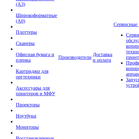
(А3)
Широкоформатные
(А0)
Сервисные 
Плоттеры
Серви
обслу
Сканеры
копир
техни
Офисная бумага и
Доставка
Производители
принт
пленка
и оплата
Проф
копир
Картриджи для
аппар
оргтехники
Запус
устро
Аксессуары для
принтеров и МФУ
Проекторы
Ноутбуки
Мониторы
Восстановленные