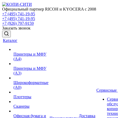
Официальный партнер RICOH и KYOCERA с 2008
+7 (495) 741-19-95
+7 (495) 741-19-95
+7 (926) 797-9159
Заказать звонок
Каталог
Принтеры и МФУ
(А4)
Принтеры и МФУ
(А3)
Широкоформатные
(А0)
Сервисные 
Плоттеры
Серви
обслу
Сканеры
копир
техни
Офисная бумага и
Доставка