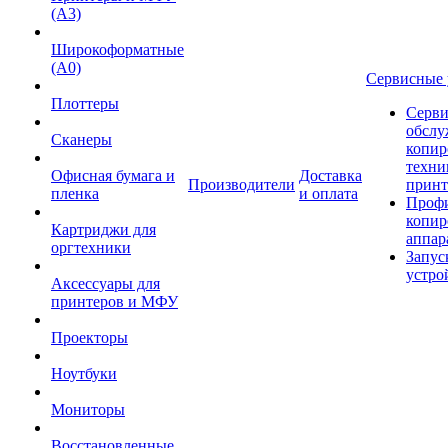
(А3)
Широкоформатные
(А0)
Сервисные 
Плоттеры
Серви
обслу
Сканеры
копир
техни
Офисная бумага и
Доставка
Производители
принт
пленка
и оплата
Проф
копир
Картриджи для
аппар
оргтехники
Запус
устро
Аксессуары для
принтеров и МФУ
Проекторы
Ноутбуки
Мониторы
Восстановленные