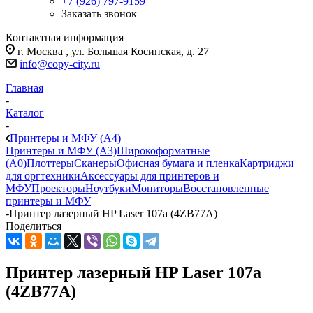
+7 (926) 797-9159
Заказать звонок
Контактная информация
г. Москва , ул. Большая Косинская, д. 27
info@copy-city.ru
Главная
-
Каталог
-
Принтеры и МФУ (А4)
Принтеры и МФУ (А3)
Широкоформатные
(А0)
Плоттеры
Сканеры
Офисная бумага и пленка
Картриджи
для оргтехники
Аксессуары для принтеров и
МФУ
Проекторы
Ноутбуки
Мониторы
Восстановленные
принтеры и МФУ
-
Принтер лазерный HP Laser 107a (4ZB77A)
Поделиться
Принтер лазерный HP Laser 107a
(4ZB77A)