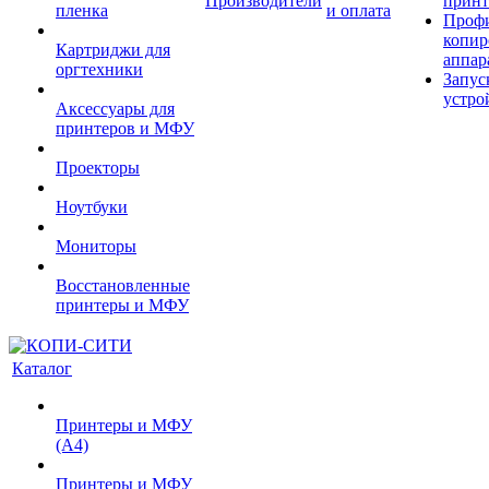
Производители
принт
пленка
и оплата
Проф
копир
Картриджи для
аппар
оргтехники
Запус
устро
Аксессуары для
принтеров и МФУ
Проекторы
Ноутбуки
Мониторы
Восстановленные
принтеры и МФУ
Каталог
Принтеры и МФУ
(А4)
Принтеры и МФУ