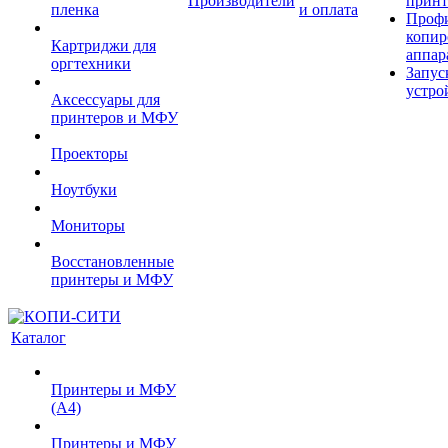
Производители
принт
пленка
и оплата
Проф
копир
Картриджи для
аппар
оргтехники
Запус
устро
Аксессуары для
принтеров и МФУ
Проекторы
Ноутбуки
Мониторы
Восстановленные
принтеры и МФУ
Каталог
Принтеры и МФУ
(А4)
Принтеры и МФУ