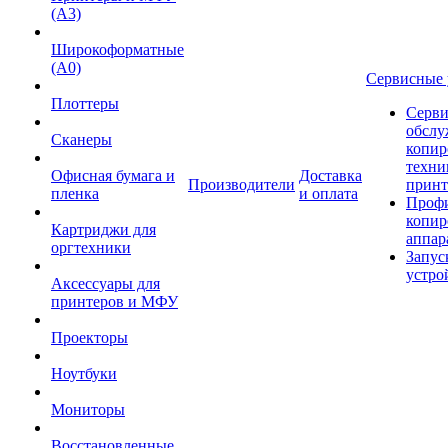
(А3)
Широкоформатные
(А0)
Сервисные 
Плоттеры
Серви
обслу
Сканеры
копир
техни
Офисная бумага и
Доставка
Производители
принт
пленка
и оплата
Проф
копир
Картриджи для
аппар
оргтехники
Запус
устро
Аксессуары для
принтеров и МФУ
Проекторы
Ноутбуки
Мониторы
Восстановленные