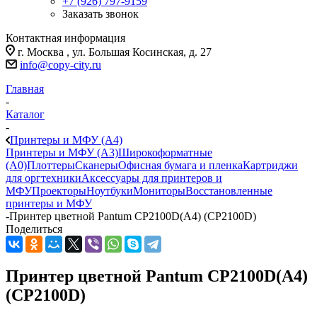
+7 (926) 797-9159
Заказать звонок
Контактная информация
г. Москва , ул. Большая Косинская, д. 27
info@copy-city.ru
Главная
-
Каталог
-
Принтеры и МФУ (А4)
Принтеры и МФУ (А3)
Широкоформатные
(А0)
Плоттеры
Сканеры
Офисная бумага и пленка
Картриджи
для оргтехники
Аксессуары для принтеров и
МФУ
Проекторы
Ноутбуки
Мониторы
Восстановленные
принтеры и МФУ
-
Принтер цветной Pantum CP2100D(А4) (CP2100D)
Поделиться
Принтер цветной Pantum CP2100D(А4)
(CP2100D)