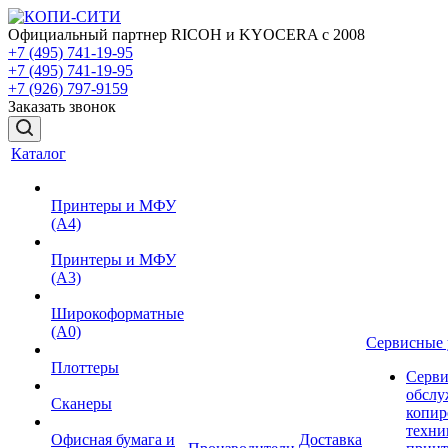
Официальный партнер RICOH и KYOCERA с 2008
+7 (495) 741-19-95
+7 (495) 741-19-95
+7 (926) 797-9159
Заказать звонок
Каталог
Принтеры и МФУ
(А4)
Принтеры и МФУ
(А3)
Широкоформатные
(А0)
Сервисные 
Плоттеры
Серви
обслу
Сканеры
копир
техни
Офисная бумага и
Доставка