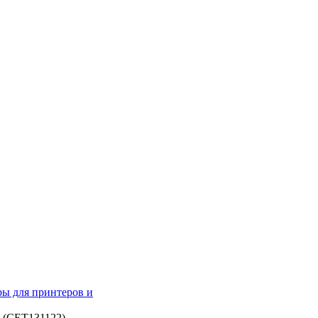
ры для принтеров и
(CET131122)