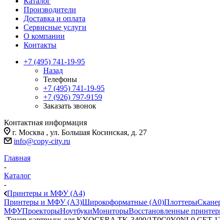
Каталог
Производители
Доставка и оплата
Сервисные услуги
О компании
Контакты
+7 (495) 741-19-95
Назад
Телефоны
+7 (495) 741-19-95
+7 (926) 797-9159
Заказать звонок
Контактная информация
г. Москва , ул. Большая Косинская, д. 27
info@copy-city.ru
Главная
-
Каталог
-
Принтеры и МФУ (А4)
Принтеры и МФУ (А3)
Широкоформатные (А0)
Плоттеры
Скане
МФУ
Проекторы
Ноутбуки
Мониторы
Восстановленные принте
-
Тонер-картридж для KYOCERA TK-3400/1T0C0Y0NL0 CET 1