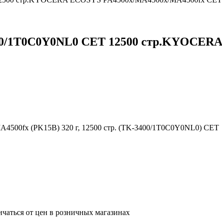
0/1T0C0Y0NL0 CET 12500 стр.KYOCERA
00fx (PK15B) 320 г, 12500 стр. (TK-3400/1T0C0Y0NL0) CET
ичаться от цен в розничных магазинах