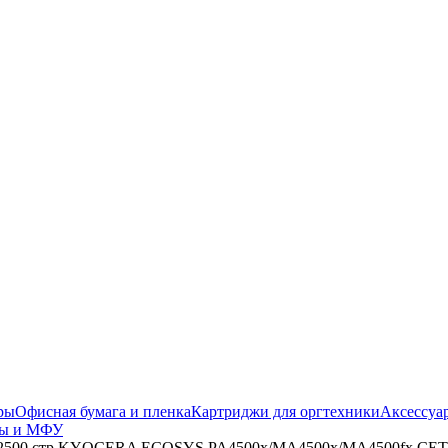
ры
Офисная бумага и пленка
Картриджи для оргтехники
Аксессуа
ры и МФУ
2500 стр.KYOCERA ECOSYS PA4500x/MA4500x/MA4500fx CET 