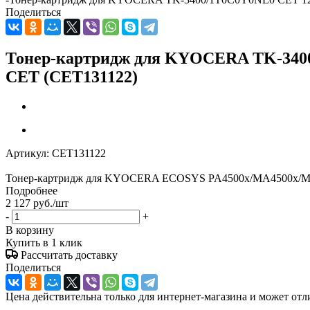
Поделиться
Тонер-картридж для KYOCERA TK-340
CET (CET131122)
Артикул:
CET131122
Тонер-картридж для KYOCERA ECOSYS PA4500x/MA4500x/MA45
Подробнее
2 127
руб.
/шт
-
+
В корзину
Купить в 1 клик
Рассчитать доставку
Поделиться
Цена действительна только для интернет-магазина и может отл