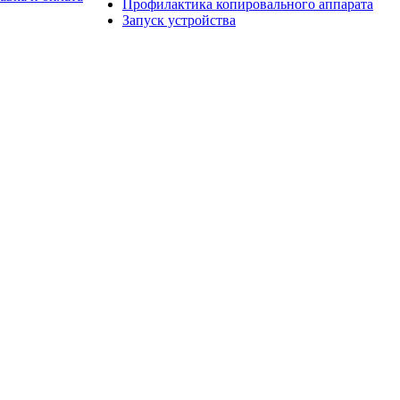
Профилактика копировального аппарата
Запуск устройства