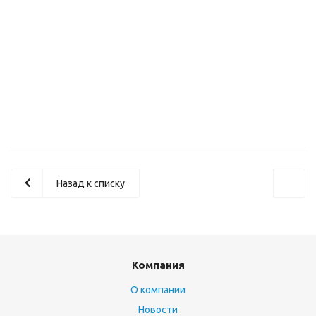
Плоттер HP DesignJet T630 (А1) (5HB09A)
Назад к списку
Компания
О компании
Новости