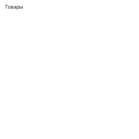
Товары
Плоттер HP DesignJet T650 (А1) (5HB08A)