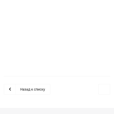
Принтер Kyocera P4140dn ч-б (1102Y43NL0)
Назад к списку