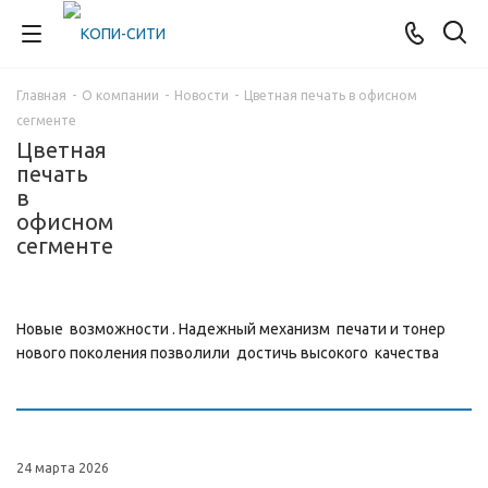
Главная
-
О компании
-
Новости
-
Цветная печать в офисном
сегменте
Цветная
печать
в
офисном
сегменте
Новые возможности . Надежный механизм печати и тонер
нового поколения позволили достичь высокого качества
24 марта 2026