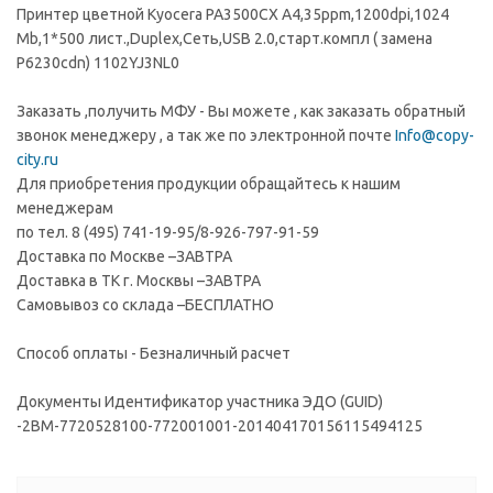
Принтер цветной Kyocera PA3500CX А4,35ppm,1200dpi,1024
Mb,1*500 лист.,Duplex,Сеть,USB 2.0,старт.компл ( замена
P6230cdn) 1102YJ3NL0
Заказать ,получить МФУ - Вы можете , как заказать обратный
звонок менеджеру , а так же по электронной почте
Info@copy-
city.ru
Для приобретения продукции обращайтесь к нашим
менеджерам
по тел. 8 (495) 741-19-95/8-926-797-91-59
Доставка по Москве –ЗАВТРА
Доставка в ТК г. Москвы –ЗАВТРА
Самовывоз со склада –БЕСПЛАТНО
Способ оплаты - Безналичный расчет
Документы Идентификатор участника ЭДО (GUID)
-2BM-7720528100-772001001-201404170156115494125