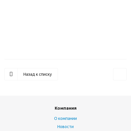
Цветное МФУ Kyocera ECOSYS MA3500cix (A4) (1102YK3NL0 )
Назад к списку
Компания
О компании
Новости