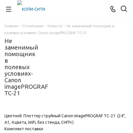
Главная
-
О компании
-
Новости
-
Не заменимый помощник в
полевых условиях- Canon imagePROGRAF TC-21
Не
заменимый
помощник
в
полевых
условиях-
Canon
imagePROGRAF
TC-21
Цветной Плоттер струйный Canon imagePROGRAF TC-21 (24",
A1, 4 цвета, WiFi, без стенда, СНПЧ )
Комплект поставки