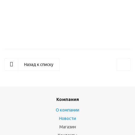
Плоттер струйный Canon imagePROGRAF TC-21(А1)(СНПЧ )
(7055C003AA)
Назад к списку
Компания
О компании
Новости
Магазин