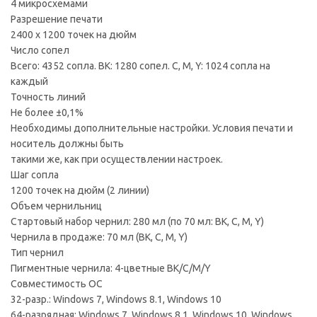
4 микросхемами
Разрешение печати
2400 x 1200 точек на дюйм
Число сопел
Всего: 4352 сопла. BK: 1280 сопел. C, M, Y: 1024 сопла на
каждый
Точность линий
Не более ±0,1%
Необходимы дополнительные настройки. Условия печати и
носитель должны быть
такими же, как при осуществлении настроек.
Шаг сопла
1200 точек на дюйм (2 линии)
Объем чернильниц
Стартовый набор чернил: 280 мл (по 70 мл: BK, C, M, Y)
Чернила в продаже: 70 мл (BK, C, M, Y)
Тип чернил
Пигментные чернила: 4-цветные BK/C/M/Y
Совместимость ОС
32-разр.: Windows 7, Windows 8.1, Windows 10
64-разрядная: Windows 7, Windows 8.1, Windows 10, Windows