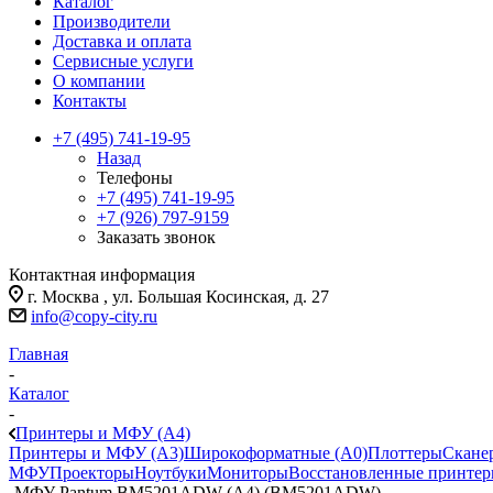
Каталог
Производители
Доставка и оплата
Сервисные услуги
О компании
Контакты
+7 (495) 741-19-95
Назад
Телефоны
+7 (495) 741-19-95
+7 (926) 797-9159
Заказать звонок
Контактная информация
г. Москва , ул. Большая Косинская, д. 27
info@copy-city.ru
Главная
-
Каталог
-
Принтеры и МФУ (А4)
Принтеры и МФУ (А3)
Широкоформатные (А0)
Плоттеры
Скане
МФУ
Проекторы
Ноутбуки
Мониторы
Восстановленные принте
-
МФУ Pantum BM5201ADW (A4) (BM5201ADW)