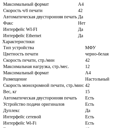
Максимальный формат
A4
Скорость ч/б печати
42
Автоматическая двусторонняя печать
Да
Факс
Нет
Интерфейс WI-FI
Да
Интерфейс Ethernet
Да
Характеристики
Тип устройства
МФУ
Цветность печати
черно-белая
Скорость печати, стр./мин
42
Максимальная нагрузка, стр./мес.
12
Максимальный формат
А4
Размещение
Настольный
Скорость монохромной печати, стр./мин:
42
Вес, кг
15
Автоматическая двусторонняя печать
Есть
Устройство подачи оригиналов
Есть
Дуплекс
Да
Интерфейс сетевой
Есть
Интерфейс Wi-Fi
Есть