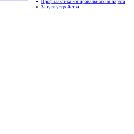
Профилактика копировального аппарата
Запуск устройства